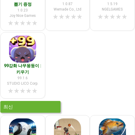
뽑기 증정
1.0.87
1.5.19
Wemade Co., Ltd
NGELGAMES
1.0.23
★
★
★
★
★
★
★
★
★
★
Joy Nice Games
★
★
★
★
★
99강화 나무몽둥이 :
키우기
99.1.6
STUDIO LICO Corp.
★
★
★
★
★
최신