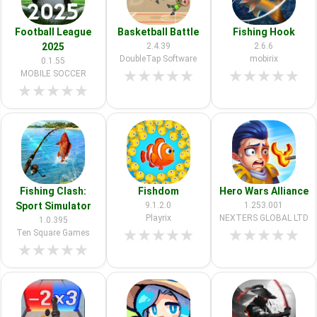
Football League
Basketball Battle
Fishing Hook
2025
2.4.39
2.6.6
DoubleTap Software
mobirix
0.1.55
★
★
★
★
★
★
★
★
★
★
MOBILE SOCCER
★
★
★
★
★
Fishing Clash:
Fishdom
Hero Wars Alliance
Sport Simulator
9.1.2.0
1.253.001
Playrix
NEXTERS GLOBAL LTD
1.0.395
★
★
★
★
★
★
★
★
★
★
Ten Square Games
★
★
★
★
★