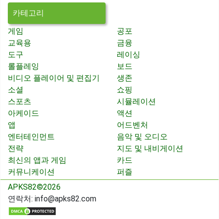
카테고리
게임
공포
교육용
금융
도구
레이싱
롤플레잉
보드
비디오 플레이어 및 편집기
생존
소셜
쇼핑
스포츠
시뮬레이션
아케이드
액션
앱
어드벤처
엔터테인먼트
음악 및 오디오
전략
지도 및 내비게이션
최신의 앱과 게임
카드
커뮤니케이션
퍼즐
APKS82©2026
연락처:
info@apks82.com