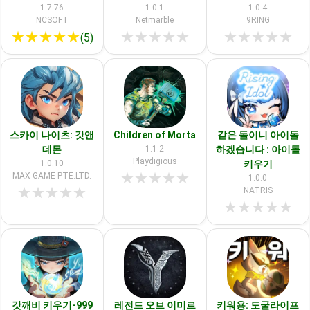
1.7.76
1.0.1
1.0.4
NCSOFT
Netmarble
9RING
★
★
★
★
★
★
★
★
★
★
★
★
★
★
★
(5)
스카이 나이츠: 갓앤
Children of Morta
같은 돌이니 아이돌
데몬
1.1.2
하겠습니다 : 아이돌
Playdigious
1.0.10
키우기
★
★
★
★
★
MAX GAME PTE.LTD.
1.0.0
★
★
★
★
★
NATRIS
★
★
★
★
★
갓깨비 키우기-999
레전드 오브 이미르
키워용: 도굴라이프