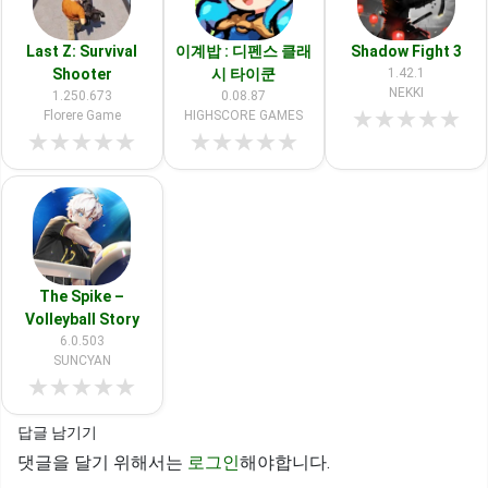
Last Z: Survival
이계밥 : 디펜스 클래
Shadow Fight 3
Shooter
시 타이쿤
1.42.1
NEKKI
1.250.673
0.08.87
★
★
★
★
★
Florere Game
HIGHSCORE GAMES
★
★
★
★
★
★
★
★
★
★
The Spike –
Volleyball Story
6.0.503
SUNCYAN
★
★
★
★
★
답글 남기기
댓글을 달기 위해서는
로그인
해야합니다.